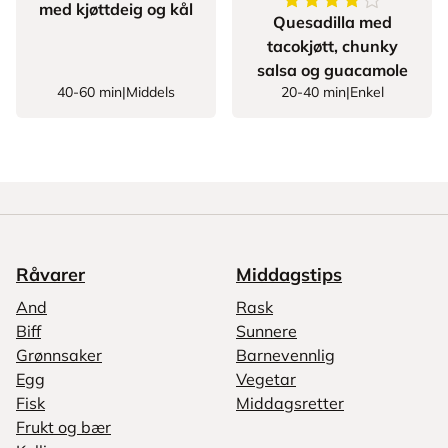
4.75
av
5
stjerner
med kjøttdeig og kål
Quesadilla med
tacokjøtt, chunky
salsa og guacamole
40-60 min
|
Middels
20-40 min
|
Enkel
Råvarer
Middagstips
And
Rask
Biff
Sunnere
Grønnsaker
Barnevennlig
Egg
Vegetar
Fisk
Middagsretter
Frukt og bær