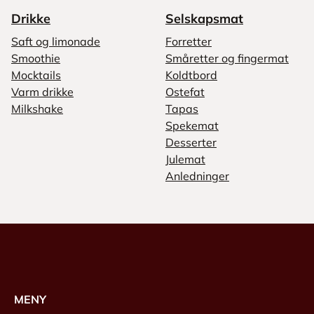
Drikke
Selskapsmat
Saft og limonade
Forretter
Smoothie
Småretter og fingermat
Mocktails
Koldtbord
Varm drikke
Ostefat
Milkshake
Tapas
Spekemat
Desserter
Julemat
Anledninger
MENY