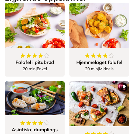
4.114285714285714
av
5
stjerner
4.666666666666667
Falafel i pitabrød
Hjemmelaget falafel
20 min
|
Enkel
20 min
|
Middels
4.111111111111111
av
5
stjerner
Asiatiske dumplings