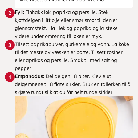
Fyll:
Finhakk løk, paprika og persille. Stek
2
kjøttdeigen i litt olje eller smør smør til den er
gjennomstekt. Ha i løk og paprika og la steke
videre under omrøring til løken er myk.
Tilsett paprikapulver, gurkemeie og vann. La koke
3
til det meste av væsken er borte. Tilsett rosiner
eller aprikos og persille. Smak til med salt og
pepper.
Empanadas:
Del deigen i 8 biter. Kjevle ut
4
deigemnene til 8 flate sirkler. Bruk en tallerken til å
skjære rundt slik at du får helt runde sirkler.