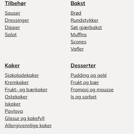
Tilbehør
Bakst
Sauser
Brød
Dressinger
Rundstykker
Dipper
Søt gjærbakst
Salat
Muffins
Scones
Vafler
Kaker
Desserter
Sjokoladekaker
Pudding og gelé
Kremkaker
Frukt og bær
Frukt- og bærkaker
Fromasj og mousse
Ostekaker
Is og sorbet
Iskaker
Pavlova
Glasur og kakefyll
Allergivennlige kaker