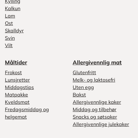
Kylling
Kalkun
Lam
Ost
Skalldyr
Svin
Vilt
Måltider
Allergivennlig mat
Frokost
Glutenfritt
Lunsjretter
Melk- og laktosefri
Middagstips
Uten egg
Matpakke
Bakst
Kveldsmat
Allergivennlige kaker
Fredagsmiddag og
Middag og tilbehør
helgemat
Snacks og søtsaker
Allergivennlige julekaker