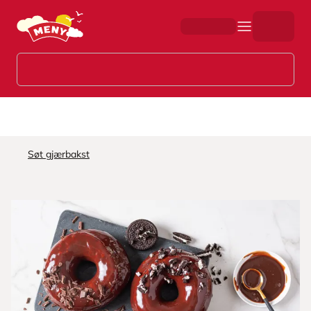
Hopp til hovedinnhold
Søt gjærbakst