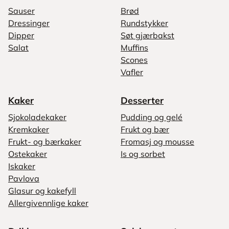
Sauser
Brød
Dressinger
Rundstykker
Dipper
Søt gjærbakst
Salat
Muffins
Scones
Vafler
Kaker
Desserter
Sjokoladekaker
Pudding og gelé
Kremkaker
Frukt og bær
Frukt- og bærkaker
Fromasj og mousse
Ostekaker
Is og sorbet
Iskaker
Pavlova
Glasur og kakefyll
Allergivennlige kaker