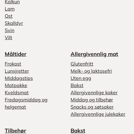
Kalkun
Lam
Ost
Skalldyr
Svin
Vilt
Måltider
Allergivennlig mat
Frokost
Glutenfritt
Lunsjretter
Melk- og laktosefri
Middagstips
Uten egg
Matpakke
Bakst
Kveldsmat
Allergivennlige kaker
Fredagsmiddag og
Middag og tilbehør
helgemat
Snacks og søtsaker
Allergivennlige julekaker
Tilbehør
Bakst