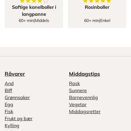
4.068493150684931
av
5
stjerner
5
av
5
stjerner
Saftige kanelboller i
Rosinboller
langpanne
60+ min
|
Middels
60+ min
|
Enkel
Råvarer
Middagstips
And
Rask
Biff
Sunnere
Grønnsaker
Barnevennlig
Egg
Vegetar
Fisk
Middagsretter
Frukt og bær
Kylling