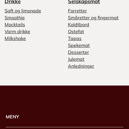
Drikke
Selskapsmat
Saft og limonade
Forretter
Smoothie
Småretter og fingermat
Mocktails
Koldtbord
Varm drikke
Ostefat
Milkshake
Tapas
Spekemat
Desserter
Julemat
Anledninger
MENY