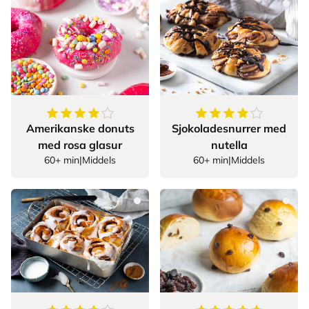
4.5
av
5
stjerner
4.7
av
5
stjerner
Amerikanske donuts
Sjokoladesnurrer med
med rosa glasur
nutella
60+ min
|
Middels
60+ min
|
Middels