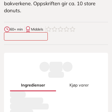
bakverkene. Oppskriften gir ca. 10 store
donuts.
0
av
5
stjerner
60+ min
Middels
Ingredienser
Kjøp varer