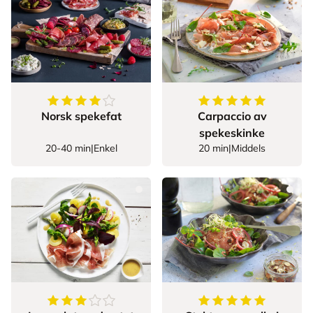
4.5
av
5
stjerner
5
av
5
stjerner
Norsk spekefat
Carpaccio av
spekeskinke
20-40 min
|
Enkel
20 min
|
Middels
3.5
av
5
stjerner
5
av
5
stjerner