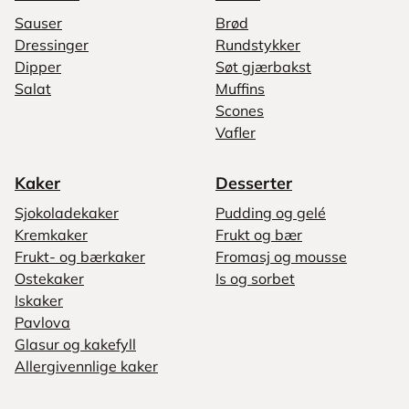
Sauser
Brød
Dressinger
Rundstykker
Dipper
Søt gjærbakst
Salat
Muffins
Scones
Vafler
Kaker
Desserter
Sjokoladekaker
Pudding og gelé
Kremkaker
Frukt og bær
Frukt- og bærkaker
Fromasj og mousse
Ostekaker
Is og sorbet
Iskaker
Pavlova
Glasur og kakefyll
Allergivennlige kaker