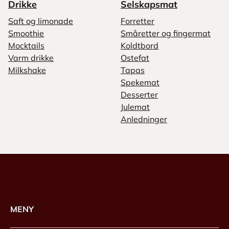
Drikke
Selskapsmat
Saft og limonade
Forretter
Smoothie
Småretter og fingermat
Mocktails
Koldtbord
Varm drikke
Ostefat
Milkshake
Tapas
Spekemat
Desserter
Julemat
Anledninger
MENY