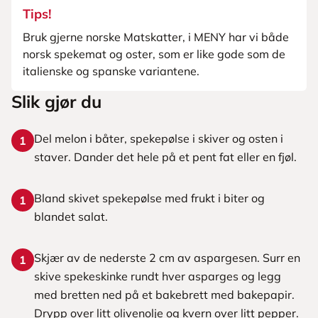
Tips!
Bruk gjerne norske Matskatter, i MENY har vi både
norsk spekemat og oster, som er like gode som de
italienske og spanske variantene.
Slik gjør du
Del melon i båter, spekepølse i skiver og osten i
1
staver. Dander det hele på et pent fat eller en fjøl.
Bland skivet spekepølse med frukt i biter og
1
blandet salat.
Skjær av de nederste 2 cm av aspargesen. Surr en
1
skive spekeskinke rundt hver asparges og legg
med bretten ned på et bakebrett med bakepapir.
Drypp over litt olivenolje og kvern over litt pepper.