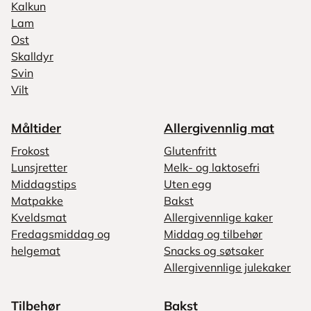
Kalkun
Lam
Ost
Skalldyr
Svin
Vilt
Måltider
Allergivennlig mat
Frokost
Glutenfritt
Lunsjretter
Melk- og laktosefri
Middagstips
Uten egg
Matpakke
Bakst
Kveldsmat
Allergivennlige kaker
Fredagsmiddag og
Middag og tilbehør
helgemat
Snacks og søtsaker
Allergivennlige julekaker
Tilbehør
Bakst