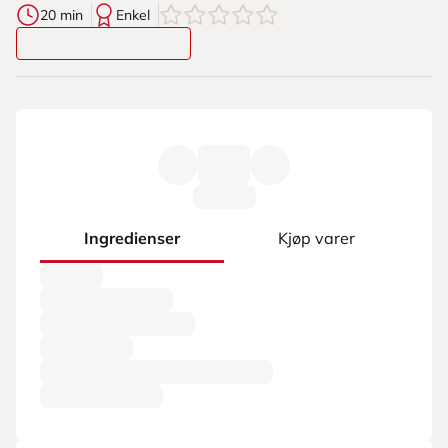
0
av
5
stjerner
20 min
Enkel
Ingredienser
Kjøp varer