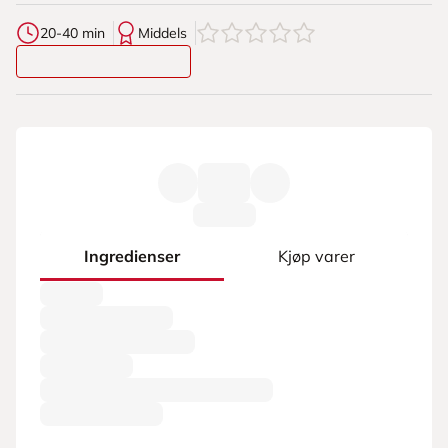
0
av
5
stjerner
20-40 min
Middels
Ingredienser
Kjøp varer