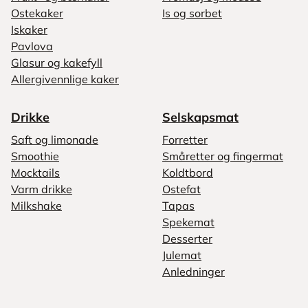
Ostekaker
Is og sorbet
Iskaker
Pavlova
Glasur og kakefyll
Allergivennlige kaker
Drikke
Selskapsmat
Saft og limonade
Forretter
Smoothie
Småretter og fingermat
Mocktails
Koldtbord
Varm drikke
Ostefat
Milkshake
Tapas
Spekemat
Desserter
Julemat
Anledninger