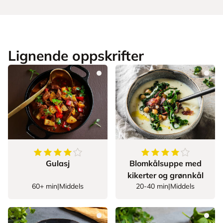
Lignende oppskrifter
4.703703703703703
av
5
stjerner
4.428571428571429
Gulasj
Blomkålsuppe med
kikerter og grønnkål
60+ min
|
Middels
20-40 min
|
Middels