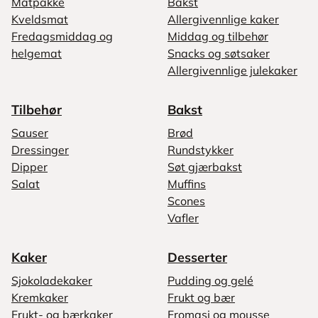
Matpakke
Bakst
Kveldsmat
Allergivennlige kaker
Fredagsmiddag og
Middag og tilbehør
helgemat
Snacks og søtsaker
Allergivennlige julekaker
Tilbehør
Bakst
Sauser
Brød
Dressinger
Rundstykker
Dipper
Søt gjærbakst
Salat
Muffins
Scones
Vafler
Kaker
Desserter
Sjokoladekaker
Pudding og gelé
Kremkaker
Frukt og bær
Frukt- og bærkaker
Fromasj og mousse