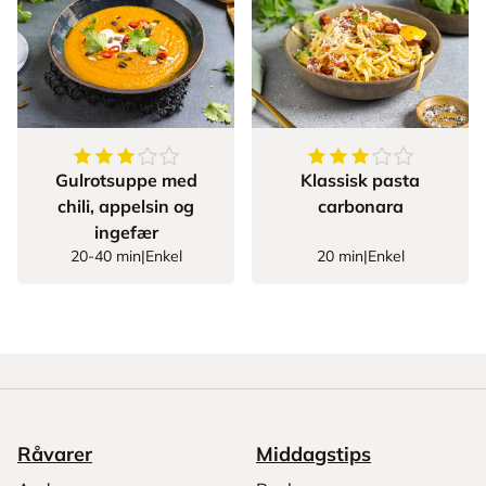
3.843137254901961
av
5
stjerner
3.790909090909091
Gulrotsuppe med
Klassisk pasta
chili, appelsin og
carbonara
ingefær
20-40 min
|
Enkel
20 min
|
Enkel
Råvarer
Middagstips