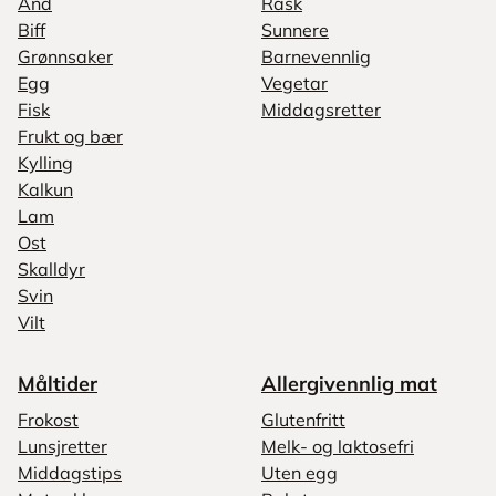
And
Rask
Biff
Sunnere
Grønnsaker
Barnevennlig
Egg
Vegetar
Fisk
Middagsretter
Frukt og bær
Kylling
Kalkun
Lam
Ost
Skalldyr
Svin
Vilt
Måltider
Allergivennlig mat
Frokost
Glutenfritt
Lunsjretter
Melk- og laktosefri
Middagstips
Uten egg