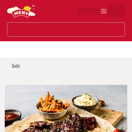
Hopp til hovedinnhold
Svin