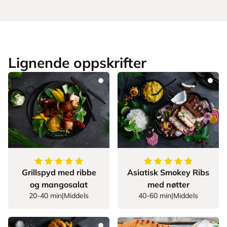
Lignende oppskrifter
5
av
5
stjerner
5
av
5
stjerner
Grillspyd med ribbe
Asiatisk Smokey Ribs
og mangosalat
med nøtter
20-40 min
|
Middels
40-60 min
|
Middels