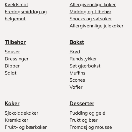
Kveldsmat
Allergivennlige kaker
Fredagsmiddag og
Middag og tilbehør
helgemat
Snacks og søtsaker
Allergivennlige julekaker
Tilbehør
Bakst
Sauser
Brød
Dressinger
Rundstykker
Dipper
Søt gjærbakst
Salat
Muffins
Scones
Vafler
Kaker
Desserter
Sjokoladekaker
Pudding og gelé
Kremkaker
Frukt og bær
Frukt- og bærkaker
Fromasj og mousse