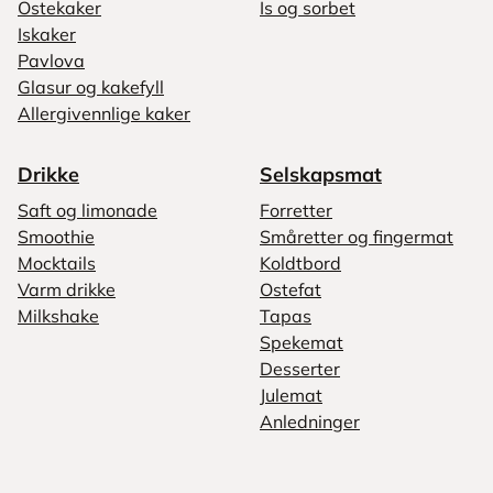
Ostekaker
Is og sorbet
Iskaker
Pavlova
Glasur og kakefyll
Allergivennlige kaker
Drikke
Selskapsmat
Saft og limonade
Forretter
Smoothie
Småretter og fingermat
Mocktails
Koldtbord
Varm drikke
Ostefat
Milkshake
Tapas
Spekemat
Desserter
Julemat
Anledninger