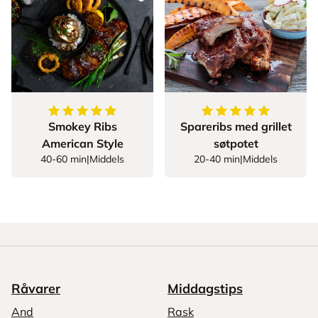
5
av
5
stjerner
5
av
5
stjerner
Smokey Ribs
Spareribs med grillet
American Style
søtpotet
40-60 min
|
Middels
20-40 min
|
Middels
Råvarer
Middagstips
And
Rask