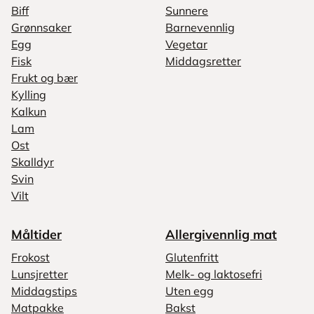
Biff
Sunnere
Grønnsaker
Barnevennlig
Egg
Vegetar
Fisk
Middagsretter
Frukt og bær
Kylling
Kalkun
Lam
Ost
Skalldyr
Svin
Vilt
Måltider
Allergivennlig mat
Frokost
Glutenfritt
Lunsjretter
Melk- og laktosefri
Middagstips
Uten egg
Matpakke
Bakst