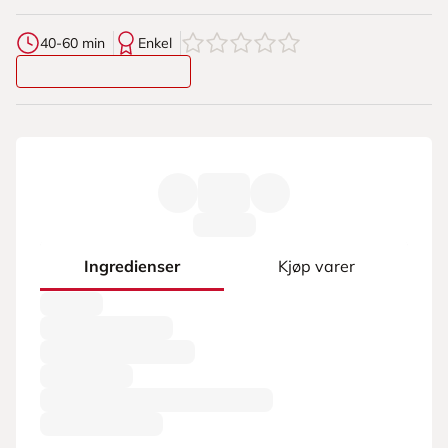
0
av
5
stjerner
40-60 min
Enkel
Ingredienser
Kjøp varer