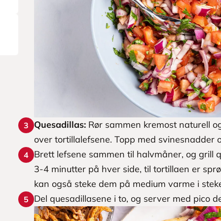
Quesadillas:
Rør sammen kremost naturell og
3
over tortillalefsene. Topp med svinesnadder o
Brett lefsene sammen til halvmåner, og grill 
4
3-4 minutter på hver side, til tortillaen er sp
kan også steke dem på medium varme i stek
Del quesadillasene i to, og server med pico de
5