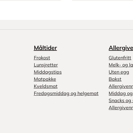
Måltider
Allergiv
Frokost
Glutenfritt
Lunsjretter
Melk- og la
Middagstips
Uten egg
Matpakke
Bakst
Kveldsmat
Allergiven
Fredagsmiddag og helgemat
Middag og 
Snacks og 
Allergivenn