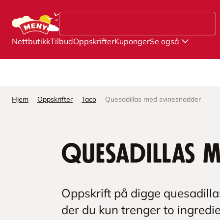
Hopp til hovedinnhold
Nettbutikk
Tilbud
Oppskrifter
Kuponger
Se også
Hjem
Oppskrifter
Taco
Quesadillas med svinesnadder
Quesadillas 
Oppskrift på digge quesadilla
der du kun trenger to ingredie