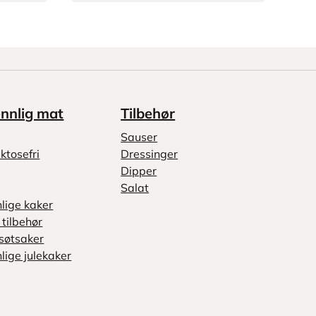
ennlig mat
Tilbehør
Sauser
ktosefri
Dressinger
Dipper
Salat
nlige kaker
tilbehør
søtsaker
lige julekaker