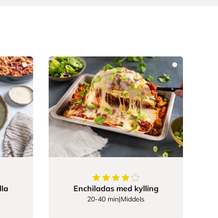
r
4.038834951456311
av
5
stjerne
lla
Enchiladas med kylling
20-40 min
|
Middels