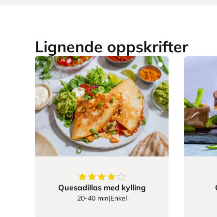
Lignende oppskrifter
4.675
av
5
stjerner
Quesadillas med kylling
20-40 min
|
Enkel