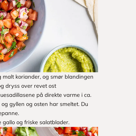
 malt koriander, og smør blandingen
g dryss over revet ost
quesadillasene på direkte varme i ca.
rø og gyllen og osten har smeltet. Du
epanne.
 gallo og friske salatblader.