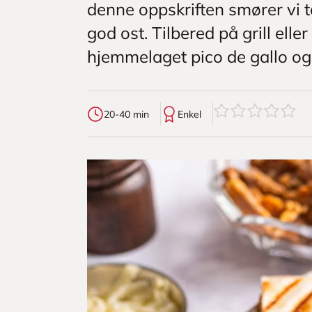
denne oppskriften smører vi t
god ost. Tilbered på grill ell
hjemmelaget pico de gallo og f
0
av
5
stjerner
20-40 min
Enkel