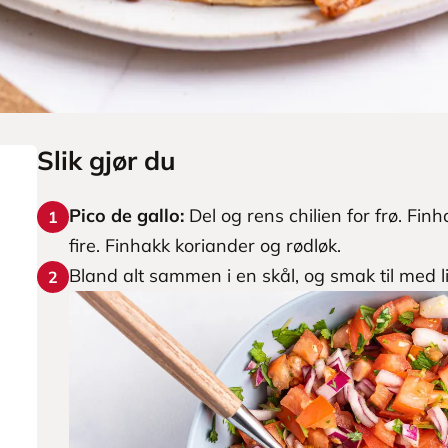
Slik gjør du
Pico de gallo:
Del og rens chilien for frø. Fin
1
fire. Finhakk koriander og rødløk.
Bland alt sammen i en skål, og smak til med li
2