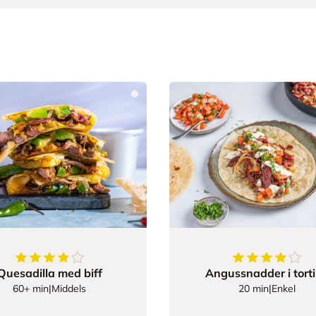
4.428571428571429
av
5
stjerner
4.5
av
5
stjerne
Quesadilla med biff
Angussnadder i torti
60+ min
|
Middels
20 min
|
Enkel