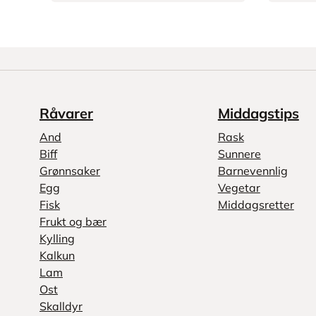
Råvarer
Middagstips
And
Rask
Biff
Sunnere
Grønnsaker
Barnevennlig
Egg
Vegetar
Fisk
Middagsretter
Frukt og bær
Kylling
Kalkun
Lam
Ost
Skalldyr