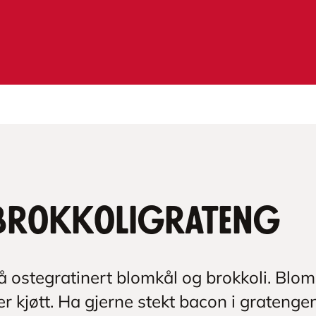
brokkoligrateng
å ostegratinert blomkål og brokkoli. Blo
eller kjøtt. Ha gjerne stekt bacon i grateng