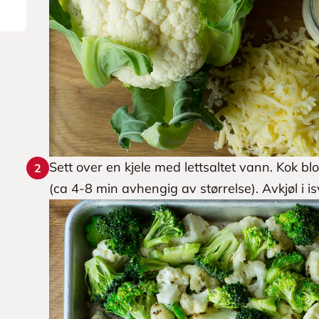
Sett over en kjele med lettsaltet vann. Kok bl
2
(ca 4-8 min avhengig av størrelse). Avkjøl i is