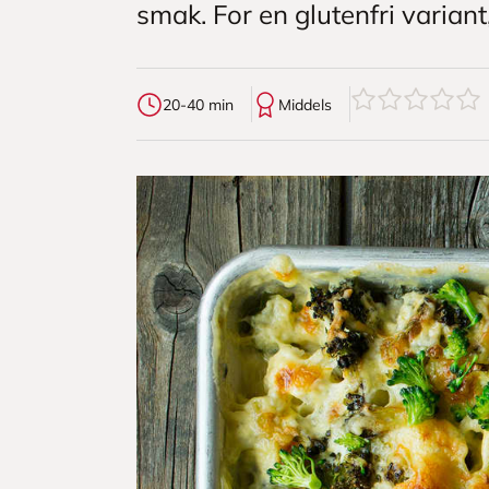
smak. For en glutenfri varian
0
av
5
stjerner
20-40 min
Middels