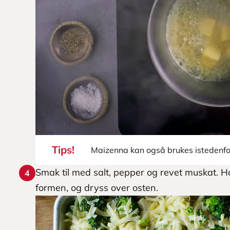
Tips!
Maizenna kan også brukes istedenfo
Smak til med salt, pepper og revet muskat. Ha
4
formen, og dryss over osten.