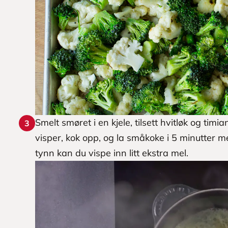
Smelt smøret i en kjele, tilsett hvitløk og tim
3
visper, kok opp, og la småkoke i 5 minutter me
tynn kan du vispe inn litt ekstra mel.