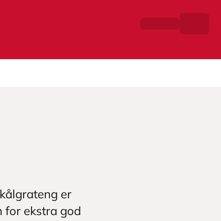
mkålgrateng er
en for ekstra god