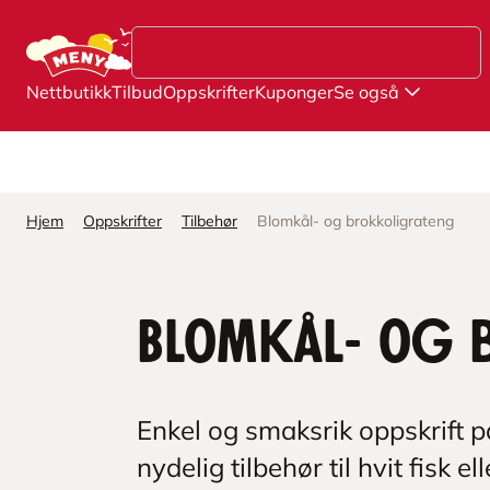
Hopp til hovedinnhold
Nettbutikk
Tilbud
Oppskrifter
Kuponger
Se også
Hjem
Oppskrifter
Tilbehør
Blomkål- og brokkoligrateng
Blomkål- og 
Enkel og smaksrik oppskrift p
nydelig tilbehør til hvit fisk 