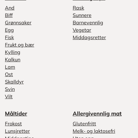
And
Rask
Biff
Sunnere
Grønnsaker
Barnevennlig
Egg
Vegetar
Fisk
Middagsretter
Frukt og bær
Kylling
Kalkun
Lam
Ost
Skalldyr
Svin
Vilt
Måltider
Allergivennlig mat
Frokost
Glutenfritt
Lunsjretter
Melk- og laktosefri