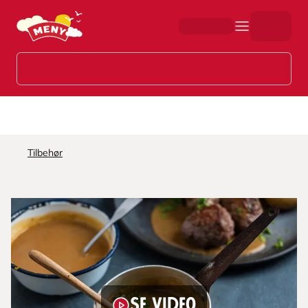
Hopp til hovedinnhold
Tilbehør
Se video