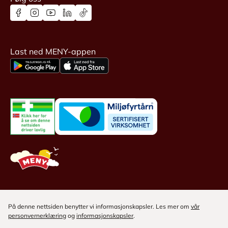
Last ned MENY-appen
På denne nettsiden benytter vi informasjonskapsler. Les mer om
vår
personvernerklæring
og
informasjonskapsler
.