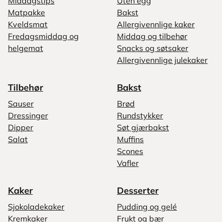
Middagstips
Uten egg
Matpakke
Bakst
Kveldsmat
Allergivennlige kaker
Fredagsmiddag og
Middag og tilbehør
helgemat
Snacks og søtsaker
Allergivennlige julekaker
Tilbehør
Bakst
Sauser
Brød
Dressinger
Rundstykker
Dipper
Søt gjærbakst
Salat
Muffins
Scones
Vafler
Kaker
Desserter
Sjokoladekaker
Pudding og gelé
Kremkaker
Frukt og bær