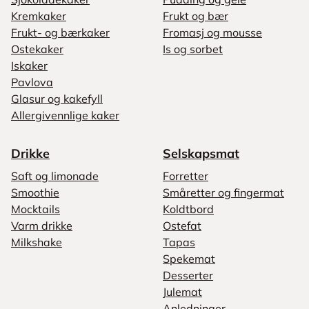
Kremkaker
Frukt og bær
Frukt- og bærkaker
Fromasj og mousse
Ostekaker
Is og sorbet
Iskaker
Pavlova
Glasur og kakefyll
Allergivennlige kaker
Drikke
Selskapsmat
Saft og limonade
Forretter
Smoothie
Småretter og fingermat
Mocktails
Koldtbord
Varm drikke
Ostefat
Milkshake
Tapas
Spekemat
Desserter
Julemat
Anledninger