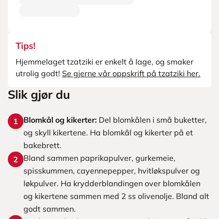
Tips!
Hjemmelaget tzatziki er enkelt å lage, og smaker
utrolig godt!
Se gjerne vår oppskrift på tzatziki her.
Slik gjør du
Blomkål og kikerter:
Del blomkålen i små buketter,
1
og skyll kikertene. Ha blomkål og kikerter på et
bakebrett.
Bland sammen paprikapulver, gurkemeie,
2
spisskummen, cayennepepper, hvitløkspulver og
løkpulver. Ha krydderblandingen over blomkålen
og kikertene sammen med 2 ss olivenolje. Bland alt
godt sammen.