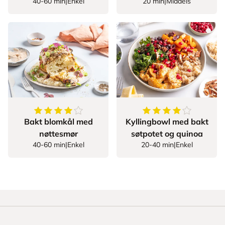
40-60 min
|
Enkel
20 min
|
Middels
4.5
av
5
stjerner
4.444444444444445
Bakt blomkål med
Kyllingbowl med bakt
nøttesmør
søtpotet og quinoa
40-60 min
|
Enkel
20-40 min
|
Enkel