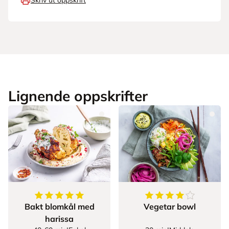
Skriv ut oppskrift
Lignende oppskrifter
5
av
5
stjerner
4.5
av
5
stjerner
Bakt blomkål med
Vegetar bowl
harissa