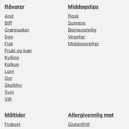
Råvarer
Middagstips
And
Rask
Biff
Sunnere
Grønnsaker
Barnevennlig
Egg
Vegetar
Fisk
Middagsretter
Frukt og bær
Kylling
Kalkun
Lam
Ost
Skalldyr
Svin
Vilt
Måltider
Allergivennlig mat
Frokost
Glutenfritt