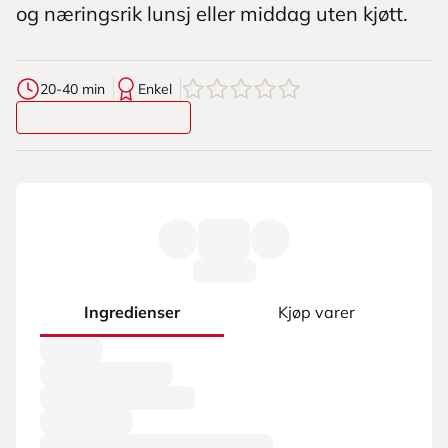
og næringsrik lunsj eller middag uten kjøtt.
0
av
5
stjerner
20-40 min
Enkel
Ingredienser
Kjøp varer