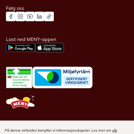
Følg oss
Last ned MENY-appen
På denne nettsiden benytter vi informasjonskapsler. Les mer om
vår