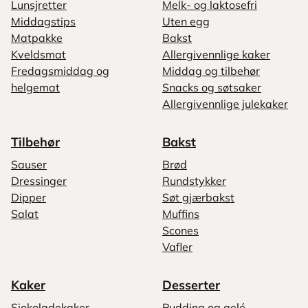
Lunsjretter
Melk- og laktosefri
Middagstips
Uten egg
Matpakke
Bakst
Kveldsmat
Allergivennlige kaker
Fredagsmiddag og
Middag og tilbehør
helgemat
Snacks og søtsaker
Allergivennlige julekaker
Tilbehør
Bakst
Sauser
Brød
Dressinger
Rundstykker
Dipper
Søt gjærbakst
Salat
Muffins
Scones
Vafler
Kaker
Desserter
Sjokoladekaker
Pudding og gelé