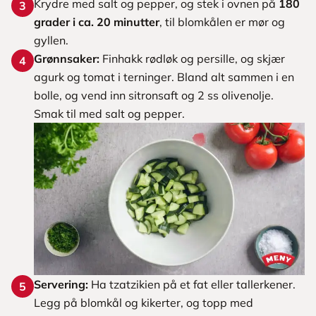
Krydre med salt og pepper, og stek i ovnen på
180
3
grader i ca. 20 minutter
, til blomkålen er mør og
gyllen.
Grønnsaker:
Finhakk rødløk og persille, og skjær
4
agurk og tomat i terninger. Bland alt sammen i en
bolle, og vend inn sitronsaft og 2 ss olivenolje.
Smak til med salt og pepper.
Servering:
Ha tzatzikien på et fat eller tallerkener.
5
Legg på blomkål og kikerter, og topp med