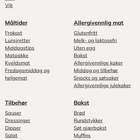
Vilt
Måltider
Allergivennlig mat
Frokost
Glutenfritt
Lunsjretter
Melk- og laktosefri
Middagstips
Uten egg
Matpakke
Bakst
Kveldsmat
Allergivennlige kaker
Fredagsmiddag og
Middag og tilbehør
helgemat
Snacks og søtsaker
Allergivennlige julekaker
Tilbehør
Bakst
Sauser
Brød
Dressinger
Rundstykker
Dipper
Søt gjærbakst
Salat
Muffins