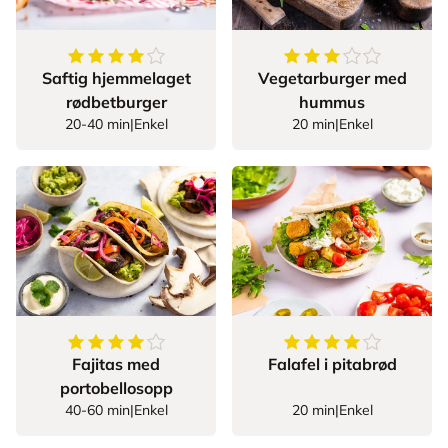
4.7
av
5
stjerner
3.9
av
5
stjerner
Saftig hjemmelaget
Vegetarburger med
rødbetburger
hummus
20-40 min
|
Enkel
20 min
|
Enkel
4.6
av
5
stjerner
4.114285714285714
Fajitas med
Falafel i pitabrød
portobellosopp
40-60 min
|
Enkel
20 min
|
Enkel