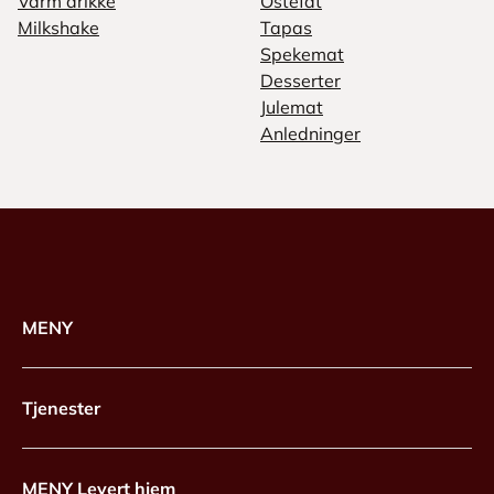
Varm drikke
Ostefat
Milkshake
Tapas
Spekemat
Desserter
Julemat
Anledninger
MENY
Tjenester
MENY Levert hjem