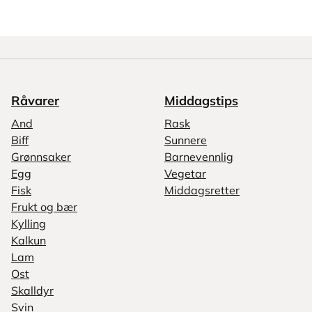
Råvarer
Middagstips
And
Rask
Biff
Sunnere
Grønnsaker
Barnevennlig
Egg
Vegetar
Fisk
Middagsretter
Frukt og bær
Kylling
Kalkun
Lam
Ost
Skalldyr
Svin