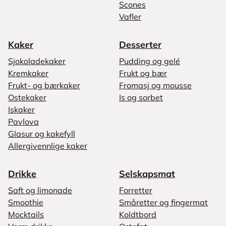
Scones
Vafler
Kaker
Desserter
Sjokoladekaker
Pudding og gelé
Kremkaker
Frukt og bær
Frukt- og bærkaker
Fromasj og mousse
Ostekaker
Is og sorbet
Iskaker
Pavlova
Glasur og kakefyll
Allergivennlige kaker
Drikke
Selskapsmat
Saft og limonade
Forretter
Smoothie
Småretter og fingermat
Mocktails
Koldtbord