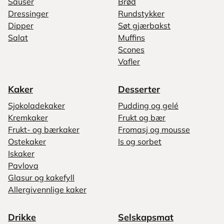
Sauser
Brød
Dressinger
Rundstykker
Dipper
Søt gjærbakst
Salat
Muffins
Scones
Vafler
Kaker
Desserter
Sjokoladekaker
Pudding og gelé
Kremkaker
Frukt og bær
Frukt- og bærkaker
Fromasj og mousse
Ostekaker
Is og sorbet
Iskaker
Pavlova
Glasur og kakefyll
Allergivennlige kaker
Drikke
Selskapsmat