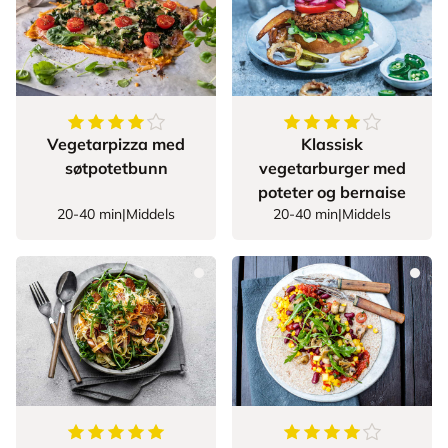
4.3
av
5
stjerner
4
av
5
stjerner
Vegetarpizza med
Klassisk
søtpotetbunn
vegetarburger med
poteter og bernaise
20-40 min
|
Middels
20-40 min
|
Middels
5
av
5
stjerner
4
av
5
stjerner