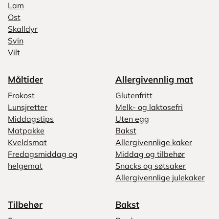
Lam
Ost
Skalldyr
Svin
Vilt
Måltider
Allergivennlig mat
Frokost
Glutenfritt
Lunsjretter
Melk- og laktosefri
Middagstips
Uten egg
Matpakke
Bakst
Kveldsmat
Allergivennlige kaker
Fredagsmiddag og
Middag og tilbehør
helgemat
Snacks og søtsaker
Allergivennlige julekaker
Tilbehør
Bakst