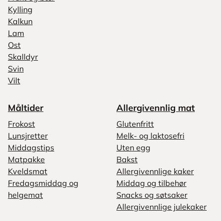
Kylling
Kalkun
Lam
Ost
Skalldyr
Svin
Vilt
Måltider
Allergivennlig mat
Frokost
Glutenfritt
Lunsjretter
Melk- og laktosefri
Middagstips
Uten egg
Matpakke
Bakst
Kveldsmat
Allergivennlige kaker
Fredagsmiddag og
Middag og tilbehør
helgemat
Snacks og søtsaker
Allergivennlige julekaker