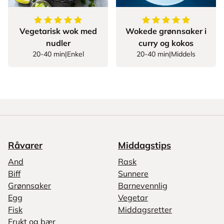
5
av
5
stjerner
5
av
5
stjerner
Vegetarisk wok med
Wokede grønnsaker i
nudler
curry og kokos
20-40 min
|
Enkel
20-40 min
|
Middels
Råvarer
Middagstips
And
Rask
Biff
Sunnere
Grønnsaker
Barnevennlig
Egg
Vegetar
Fisk
Middagsretter
Frukt og bær