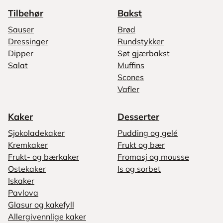
Tilbehør
Bakst
Sauser
Brød
Dressinger
Rundstykker
Dipper
Søt gjærbakst
Salat
Muffins
Scones
Vafler
Kaker
Desserter
Sjokoladekaker
Pudding og gelé
Kremkaker
Frukt og bær
Frukt- og bærkaker
Fromasj og mousse
Ostekaker
Is og sorbet
Iskaker
Pavlova
Glasur og kakefyll
Allergivennlige kaker