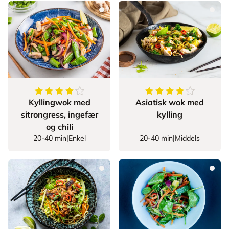
4
av
5
stjerner
4.222222222222222
Kyllingwok med
Asiatisk wok med
sitrongress, ingefær
kylling
og chili
20-40 min
|
Enkel
20-40 min
|
Middels