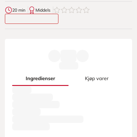
0
av
5
stjerner
20 min
Middels
Ingredienser
Kjøp varer