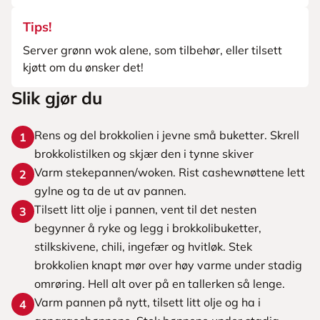
Tips!
Server grønn wok alene, som tilbehør, eller tilsett
kjøtt om du ønsker det!
Slik gjør du
Rens og del brokkolien i jevne små buketter. Skrell
1
brokkolistilken og skjær den i tynne skiver
Varm stekepannen/woken. Rist cashewnøttene lett
2
gylne og ta de ut av pannen.
Tilsett litt olje i pannen, vent til det nesten
3
begynner å ryke og legg i brokkolibuketter,
stilkskivene, chili, ingefær og hvitløk. Stek
brokkolien knapt mør over høy varme under stadig
omrøring. Hell alt over på en tallerken så lenge.
Varm pannen på nytt, tilsett litt olje og ha i
4