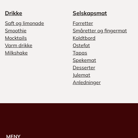
Drikke
Selskapsmat
Saft og limonade
Forretter
Smoothie
Småretter og fingermat
Mocktails
Koldtbord
Varm drikke
Ostefat
Milkshake
Tapas
Spekemat
Desserter
Julemat
Anledninger
MENY