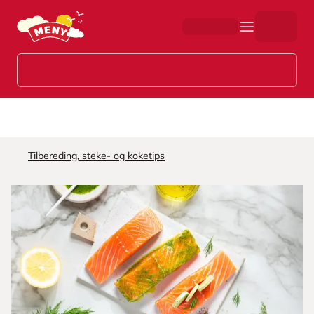
Hopp til hovedinnhold
Tilbereding, steke- og koketips