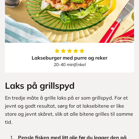
5
av
5
stjerner
Lakseburger med purre og reker
20-40 min
|
Enkel
Laks på grillspyd
En tredje måte å grille laks på er som grillspyd. For et
jevnt og godt resultat, sørg for at laksebitene er like
store og jevnt skåret, slik at alle bitene grilles til samme
tid.
Pensle fisken med litt olje før du legger den på