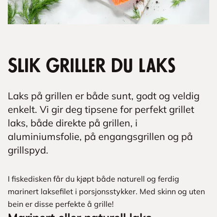
Slik griller du laks
Laks på grillen er både sunt, godt og veldig
enkelt. Vi gir deg tipsene for perfekt grillet
laks, både direkte på grillen, i
aluminiumsfolie, på engangsgrillen og på
grillspyd.
I fiskedisken får du kjøpt både naturell og ferdig
marinert laksefilet i porsjonsstykker. Med skinn og uten
bein er disse perfekte å grille!