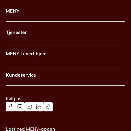
MENY
Tjenester
MENY Levert hjem
Kundeservice
Følg oss
Last ned MENY-appen