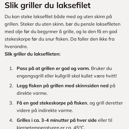
Slik griller du laksefilet
Du kan steke laksefilet både med og uten skinn på
grillen. Steker du uten skinn, bør du pensle laksefileten
med olje før du begynner å grille, og la den få en god
stekeskorpe før du snur fisken. Da faller den ikke fra
hverandre.
Slik griller du laksefileten:
Pass på at grillen er god og varm.
Bruker du
engangsgrill eller kullgrill skal kullet være hvitt!
Legg fisken på grillen med skinnsiden ned
på
direkte varme.
Få en god stekeskorpe på fisken
, og grill deretter
videre på indirekte varme.
Grilles i ca. 3-4 minutter
på hver side
eller til
kjernetemperaturen er ca. 45°C.