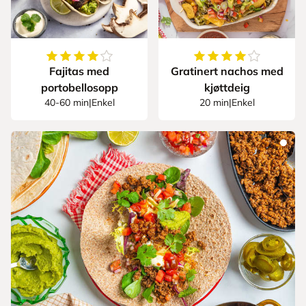
4.6
av
5
stjerner
4.305555555555555
Fajitas med
Gratinert nachos med
portobellosopp
kjøttdeig
40-60 min
|
Enkel
20 min
|
Enkel