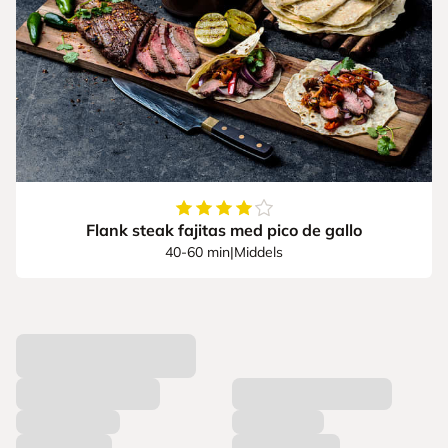
4.791666666666667
av
5
stjerner
Flank steak fajitas med pico de gallo
40-60 min
|
Middels
L
a
s
t
e
r