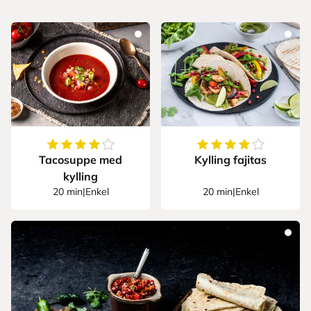
4.285714285714286
av
5
stjerner
4.16
av
5
stjerner
Tacosuppe med
Kylling fajitas
kylling
20 min
|
Enkel
20 min
|
Enkel