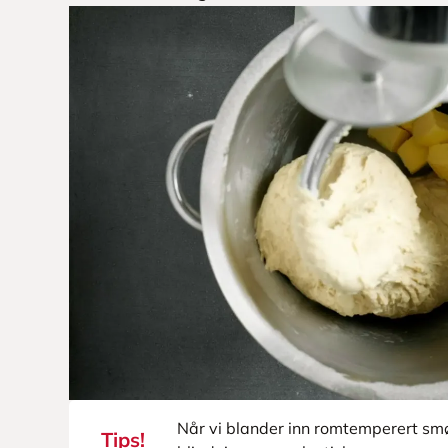
Når vi blander inn romtemperert smø
Tips!