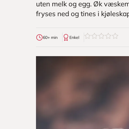
uten melk og egg. Øk væskeme
fryses ned og tines i kjølesk
0
av
5
stjerner
60+ min
Enkel