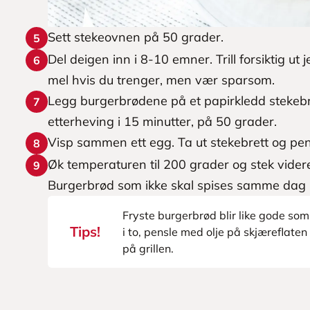
Sett stekeovnen på 50 grader.
5
Del deigen inn i 8-10 emner. Trill forsiktig ut 
6
mel hvis du trenger, men vær sparsom.
Legg burgerbrødene på et papirkledd stekebret
7
etterheving i 15 minutter, på 50 grader.
Visp sammen ett egg. Ta ut stekebrett og pen
8
Øk temperaturen til 200 grader og stek videre 
9
Burgerbrød som ikke skal spises samme dag b
Fryste burgerbrød blir like gode som
Tips!
i to, pensle med olje på skjæreflaten
på grillen.