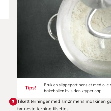
Bruk en slippepott penslet med olje o
Tips!
bakebollen hvis den kryper opp.
Tilsett terninger med smør mens maskinen går.
3
før neste terning tilsettes.