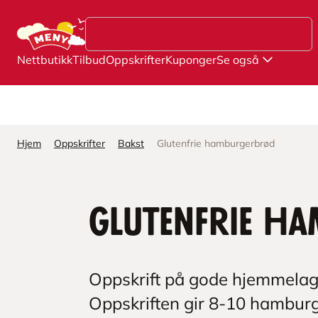
Hopp til hovedinnhold
Nettbutikk
Tilbud
Oppskrifter
Kuponger
Se også
Hjem
Oppskrifter
Bakst
Glutenfrie hamburgerbrød
Glutenfrie 
Oppskrift på gode hjemmelag
Oppskriften gir 8-10 hambur