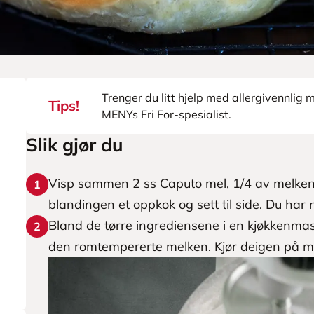
Trenger du litt hjelp med allergivennlig
Tips!
MENYs Fri For-spesialist.
Slik gjør du
Visp sammen 2 ss Caputo mel, 1/4 av melken 
1
blandingen et oppkok og sett til side. Du har 
Bland de tørre ingrediensene i en kjøkkenmas
2
den romtempererte melken. Kjør deigen på me