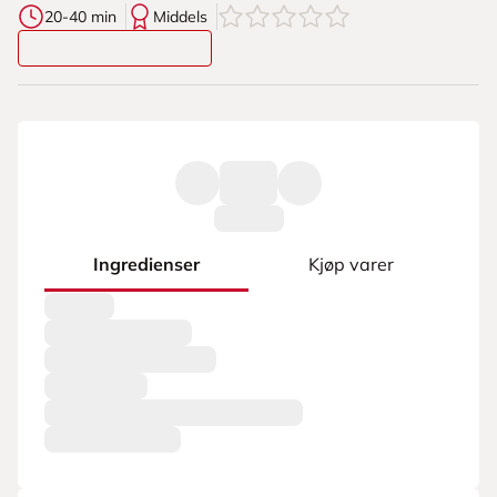
0
av
5
stjerner
20-40 min
Middels
Ingredienser
Kjøp varer