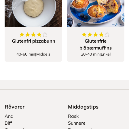
4.255813953488372
av
5
stjerner
4.857142857142857
Glutenfri pizzabunn
Glutenfrie
blåbærmuffins
40-60 min
|
Middels
20-40 min
|
Enkel
Råvarer
Middagstips
And
Rask
Biff
Sunnere