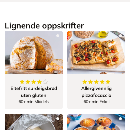
Lignende oppskrifter
4.2
av
5
stjerner
5
av
5
stjerner
Eltefritt surdeigsbrød
Allergivennlig
uten gluten
pizzafocaccia
60+ min
|
Middels
60+ min
|
Enkel