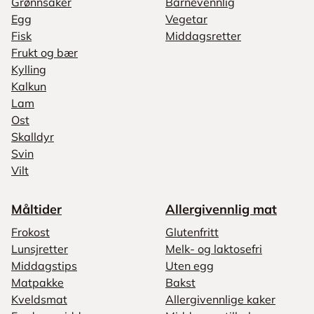
Grønnsaker
Barnevennlig
Egg
Vegetar
Fisk
Middagsretter
Frukt og bær
Kylling
Kalkun
Lam
Ost
Skalldyr
Svin
Vilt
Måltider
Allergivennlig mat
Frokost
Glutenfritt
Lunsjretter
Melk- og laktosefri
Middagstips
Uten egg
Matpakke
Bakst
Kveldsmat
Allergivennlige kaker