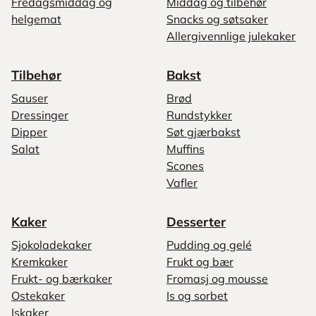
Fredagsmiddag og
Middag og tilbehør
helgemat
Snacks og søtsaker
Allergivennlige julekaker
Tilbehør
Bakst
Sauser
Brød
Dressinger
Rundstykker
Dipper
Søt gjærbakst
Salat
Muffins
Scones
Vafler
Kaker
Desserter
Sjokoladekaker
Pudding og gelé
Kremkaker
Frukt og bær
Frukt- og bærkaker
Fromasj og mousse
Ostekaker
Is og sorbet
Iskaker