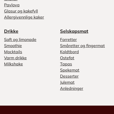
Pavlova
Glasur og kakefyll
Allergivennlige kaker
Drikke
Selskapsmat
Saft og limonade
Forretter
Smoothie
Småretter og fingermat
Mocktails
Koldtbord
Varm drikke
Ostefat
Milkshake
Tapas
Spekemat
Desserter
Julemat
Anledninger