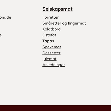
Selskapsmat
monade
Forretter
Småretter og fingermat
Koldtbord
e
Ostefat
Tapas
Spekemat
Desserter
Julemat
Anledninger