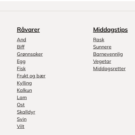
Råvarer
Middagstips
And
Rask
Biff
Sunnere
Grønnsaker
Barnevennlig
Egg
Vegetar
Fisk
Middagsretter
Frukt og bær
Kylling
Kalkun
Lam
Ost
Skalldyr
Svin
Vilt