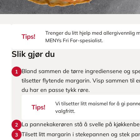
Trenger du litt hjelp med allergivennlig
Tips!
MENYs Fri For-spesialist.
Slik gjør du
Bland sammen de tørre ingrediensene og spe
1
tilsetter flytende margarin. Visp sammen til e
du har en passe tykk røre.
Vi tilsetter litt maismel for å gi pa
Tips!
valgfritt.
La pannekakerøren stå å svelle på kjøkkenbe
2
Tilsett litt margarin i stekepannen og stek 
3