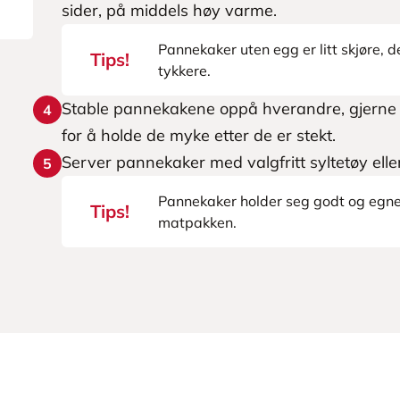
sider, på middels høy varme.
Pannekaker uten egg er litt skjøre, de
Tips!
tykkere.
Stable pannekakene oppå hverandre, gjerne m
4
for å holde de myke etter de er stekt.
Server pannekaker med valgfritt syltetøy elle
5
Pannekaker holder seg godt og egner s
Tips!
matpakken.