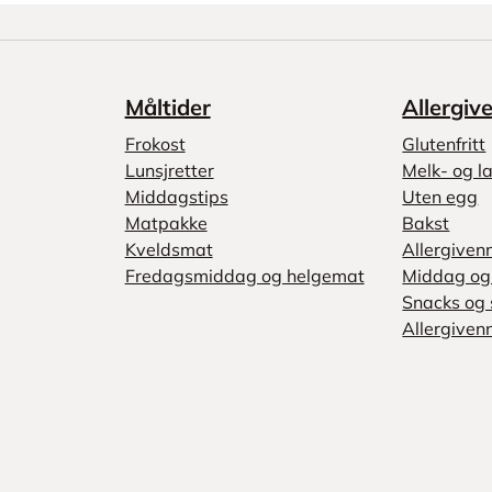
Måltider
Allergiv
Frokost
Glutenfritt
Lunsjretter
Melk- og la
Middagstips
Uten egg
Matpakke
Bakst
Kveldsmat
Allergiven
Fredagsmiddag og helgemat
Middag og 
Snacks og 
Allergivenn