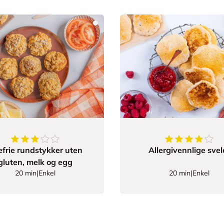
3.6666666666666665
av
5
stjerner
4.8529411764
efrie rundstykker uten
Allergivennlige svel
gluten, melk og egg
20 min
|
Enkel
20 min
|
Enkel