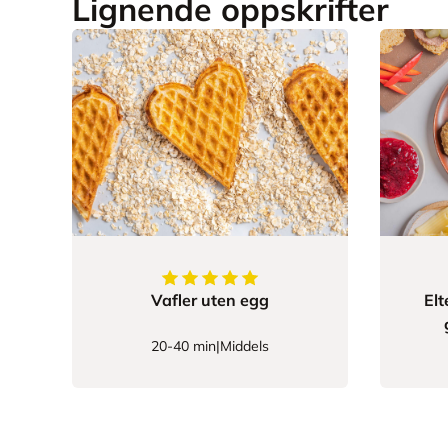
Lignende oppskrifter
5
av
5
stjerner
Vafler uten egg
Elt
20-40 min
|
Middels