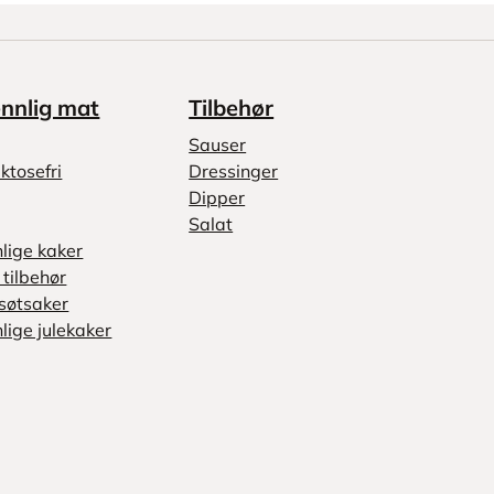
ennlig mat
Tilbehør
Sauser
ktosefri
Dressinger
Dipper
Salat
nlige kaker
tilbehør
søtsaker
lige julekaker