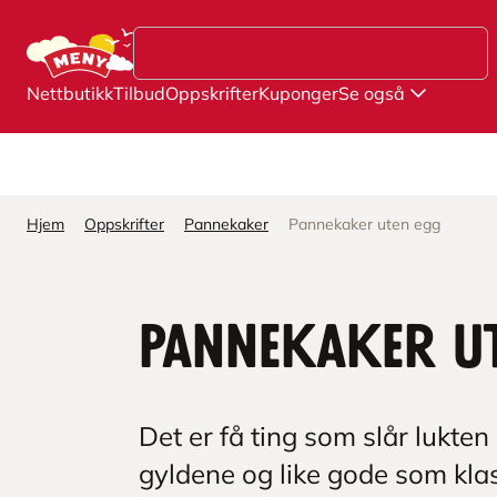
Hopp til hovedinnhold
Nettbutikk
Tilbud
Oppskrifter
Kuponger
Se også
Hjem
Oppskrifter
Pannekaker
Pannekaker uten egg
Pannekaker u
Det er få ting som slår lukte
gyldene og like gode som kla