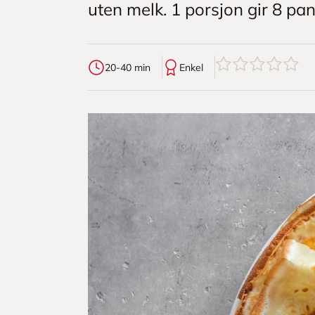
uten melk. 1 porsjon gir 8 pa
0
av
5
stjerner
20-40 min
Enkel