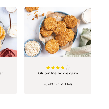
70588
av
5
stjerner
4.571428571428571
av
5
stjerne
er
Glutenfrie havrekjeks
20-40 min
|
Middels