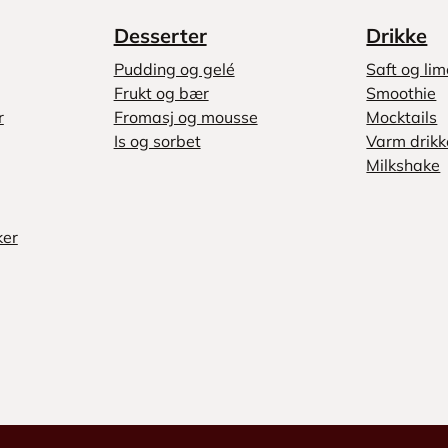
Desserter
Drikke
Pudding og gelé
Saft og li
Frukt og bær
Smoothie
r
Fromasj og mousse
Mocktails
Is og sorbet
Varm drikk
Milkshake
ker