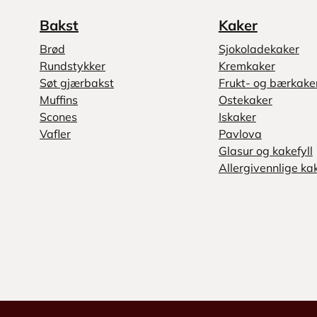
Bakst
Kaker
Brød
Sjokoladekaker
Rundstykker
Kremkaker
Søt gjærbakst
Frukt- og bærkake
Muffins
Ostekaker
Scones
Iskaker
Vafler
Pavlova
Glasur og kakefyll
Allergivennlige ka