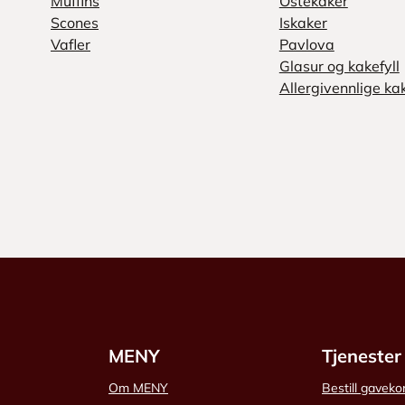
Muffins
Ostekaker
Scones
Iskaker
Vafler
Pavlova
Glasur og kakefyll
Allergivennlige ka
MENY
Tjenester
Om MENY
Bestill gaveko