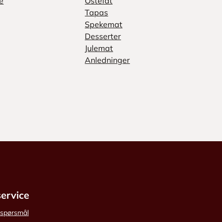
e
Ostefat
Tapas
Spekemat
Desserter
Julemat
Anledninger
ervice
e spørsmål