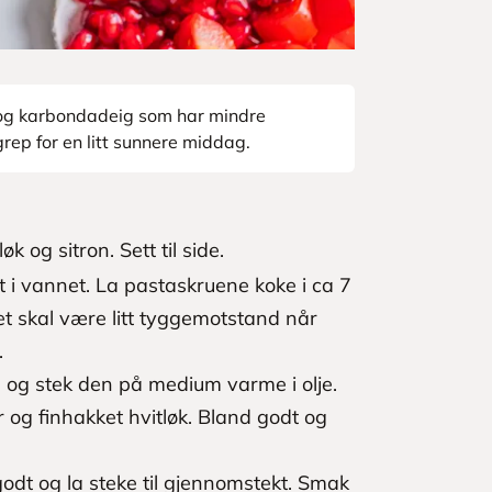
, og karbondadeig som har mindre
grep for en litt sunnere middag.
 og sitron. Sett til side.
lt i vannet. La pastaskruene koke i ca 7
det skal være litt tyggemotstand når
.
 og stek den på medium varme i olje.
r og finhakket hvitløk. Bland godt og
godt og la steke til gjennomstekt. Smak