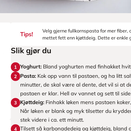
Velg gjerne fullkornspasta for mer fiber
Tips!
mettet fett enn kjøttdeig. Dette er enkle 
Slik gjør du
Yoghurt:
Bland yoghurten med finhakket hvitløk
1
Pasta:
Kok opp vann til pastaen, og ha litt sa
2
minutter, de skal være al dente, det vil si at 
pastaen er klar. Hell av vannet og sett til side
Kjøttdeig:
Finhakk løken mens pastaen koker,
3
Når løken er blank og myk tilsetter du krydde
stek videre i ca. ett minutt.
Tilsett så karbonadedeig og kjøttdeig, bland 
4