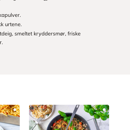
apulver.
k urtene.
ttdeig, smeltet kryddersmør, friske
r.