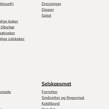
ktosefri
Dressinger
Dipper
Salat
nlige kaker
tilbehør
søtsaker
lige julekaker
Selskapsmat
monade
Forretter
Småretter og fingermat
Koldtbord