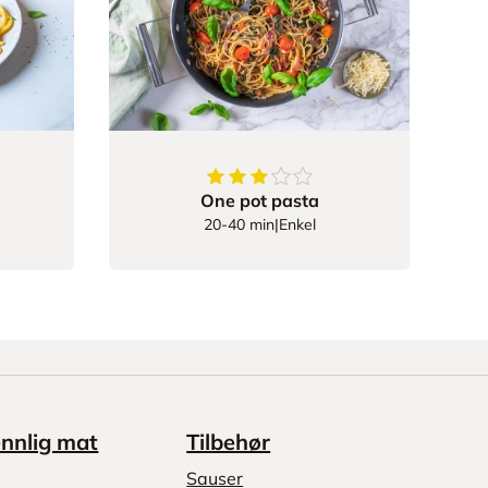
63927
av
5
stjerner
3.75
av
5
stjerner
One pot pasta
20-40 min
|
Enkel
ennlig mat
Tilbehør
Sauser