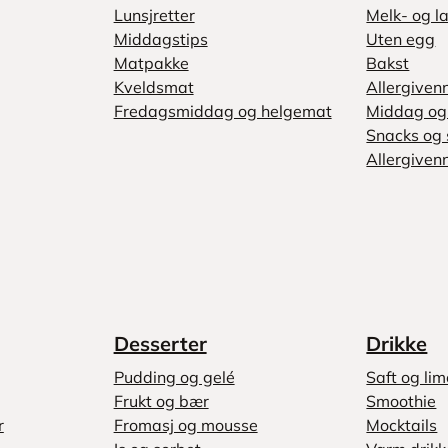
Lunsjretter
Melk- og la
Middagstips
Uten egg
Matpakke
Bakst
Kveldsmat
Allergiven
Fredagsmiddag og helgemat
Middag og 
Snacks og 
Allergivenn
Desserter
Drikke
Pudding og gelé
Saft og li
Frukt og bær
Smoothie
r
Fromasj og mousse
Mocktails