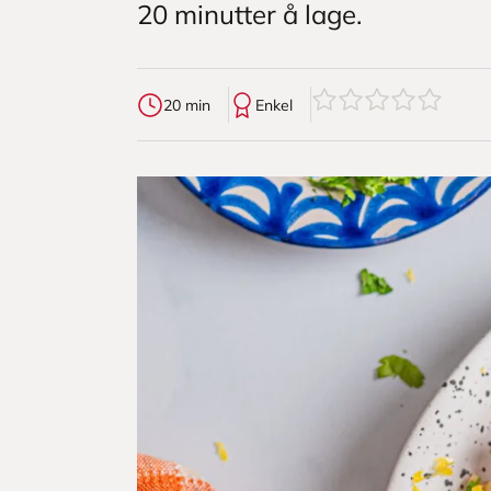
20 minutter å lage.
0
av
5
stjerner
20 min
Enkel