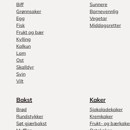
Biff
Sunnere
Grønnsaker
Barnevennlig
Egg
Vegetar
Fisk
Middagsretter
Frukt og bær
Kylling
Kalkun
Lam
Ost
Skalldyr
Svin
Vilt
Bakst
Kaker
Brød
Sjokoladekaker
Rundstykker
Kremkaker
Søt gjærbakst
Frukt- og bærkake