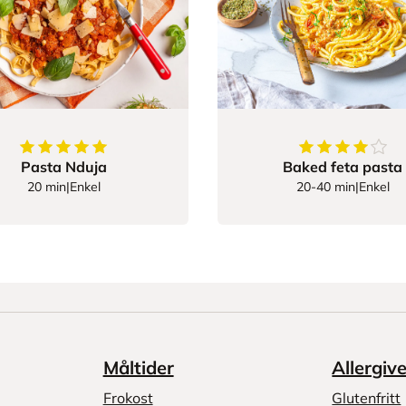
5
av
5
stjerner
4.4063926940
Pasta Nduja
Baked feta pasta
20 min
|
Enkel
20-40 min
|
Enkel
Måltider
Allergiv
Frokost
Glutenfritt