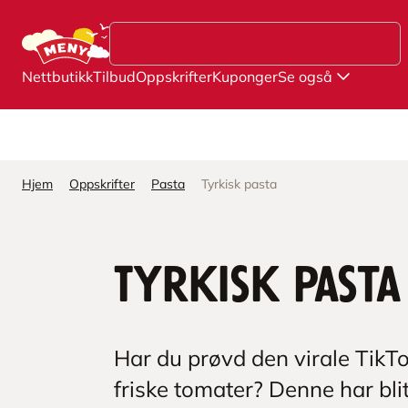
Hopp til hovedinnhold
Nettbutikk
Tilbud
Oppskrifter
Kuponger
Se også
Hjem
Oppskrifter
Pasta
Tyrkisk pasta
Tyrkisk pasta
Har du prøvd den virale TikT
friske tomater? Denne har blit