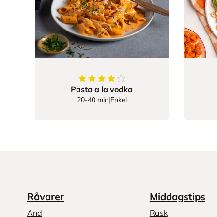
4.419354838709677
av
5
stjerner
Pasta a la vodka
20-40 min
|
Enkel
Råvarer
Middagstips
And
Rask