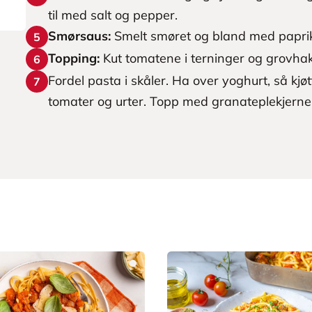
til med salt og pepper.
Smørsaus:
Smelt smøret og bland med paprik
5
Topping:
Kut tomatene i terninger og grovhak
6
Fordel pasta i skåler. Ha over yoghurt, så kjø
7
tomater og urter. Topp med granateplekjerne