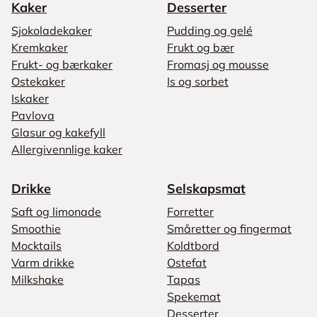
Kaker
Desserter
Sjokoladekaker
Pudding og gelé
Kremkaker
Frukt og bær
Frukt- og bærkaker
Fromasj og mousse
Ostekaker
Is og sorbet
Iskaker
Pavlova
Glasur og kakefyll
Allergivennlige kaker
Drikke
Selskapsmat
Saft og limonade
Forretter
Smoothie
Småretter og fingermat
Mocktails
Koldtbord
Varm drikke
Ostefat
Milkshake
Tapas
Spekemat
Desserter