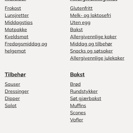
Frokost
Glutenfritt
Lunsjretter
Melk- og laktosefri
Middagstips
Uten egg
Matpakke
Bakst
Kveldsmat
Allergivennlige kaker
Fredagsmiddag og
Middag og tilbehør
helgemat
Snacks og søtsaker
Allergivennlige julekaker
Tilbehør
Bakst
Sauser
Brød
Dressinger
Rundstykker
Dipper
Søt gjærbakst
Salat
Muffins
Scones
Vafler