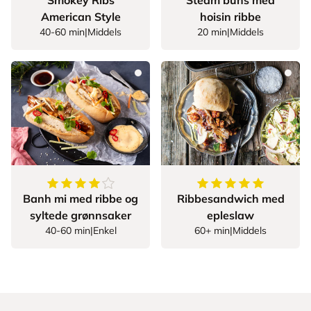
Smokey Ribs
Steam buns med
American Style
hoisin ribbe
40-60 min
|
Middels
20 min
|
Middels
4.5
av
5
stjerner
5
av
5
stjerner
Banh mi med ribbe og
Ribbesandwich med
syltede grønnsaker
epleslaw
40-60 min
|
Enkel
60+ min
|
Middels