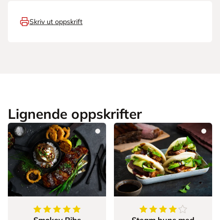
Skriv ut oppskrift
Lignende oppskrifter
5
av
5
stjerner
4.875
av
5
stjerner