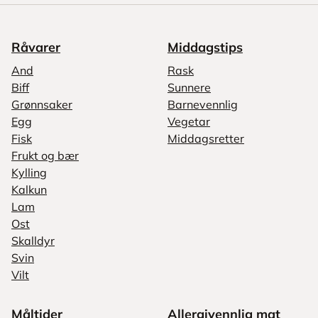
Råvarer
Middagstips
And
Rask
Biff
Sunnere
Grønnsaker
Barnevennlig
Egg
Vegetar
Fisk
Middagsretter
Frukt og bær
Kylling
Kalkun
Lam
Ost
Skalldyr
Svin
Vilt
Måltider
Allergivennlig mat