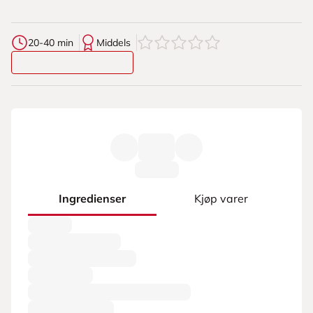
0
av
5
stjerner
20-40 min
Middels
Ingredienser
Kjøp varer