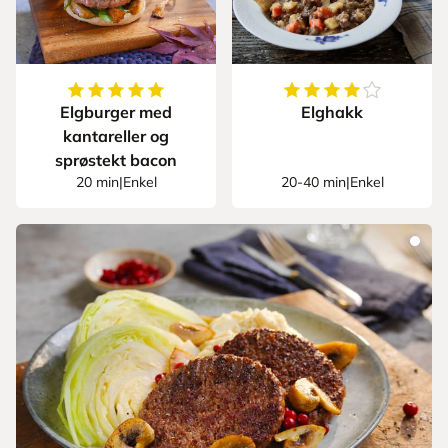
5
av
5
stjerner
4.333333333333333
Elgburger med
Elghakk
kantareller og
sprøstekt bacon
20 min
|
Enkel
20-40 min
|
Enkel