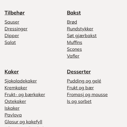
Tilbehør
Bakst
Sauser
Brød
Dressinger
Rundstykker
Dipper
Søt gjærbakst
Salat
Muffins
Scones
Vafler
Kaker
Desserter
Sjokoladekaker
Pudding og gelé
Kremkaker
Frukt og bær
Frukt- og bærkaker
Fromasj og mousse
Ostekaker
Is og sorbet
Iskaker
Pavlova
Glasur og kakefyll