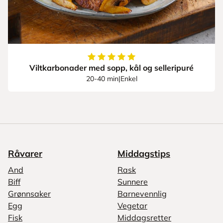
5
av
5
stjerner
Viltkarbonader med sopp, kål og selleripuré
20-40 min
|
Enkel
Råvarer
Middagstips
And
Rask
Biff
Sunnere
Grønnsaker
Barnevennlig
Egg
Vegetar
Fisk
Middagsretter