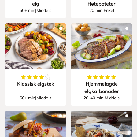
elg
fløtepoteter
60+ min
|
Middels
20 min
|
Enkel
4.25
av
5
stjerner
5
av
5
stjerner
Klassisk elgstek
Hjemmelagde
elgkarbonader
60+ min
|
Middels
20-40 min
|
Middels