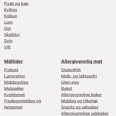
Frukt og bær
Kylling
Kalkun
Lam
Ost
Skalldyr
Svin
Vilt
Måltider
Allergivennlig mat
Frokost
Glutenfritt
Lunsjretter
Melk- og laktosefri
Middagstips
Uten egg
Matpakke
Bakst
Kveldsmat
Allergivennlige kaker
Fredagsmiddag og
Middag og tilbehør
helgemat
Snacks og søtsaker
Allergivennlige julekaker