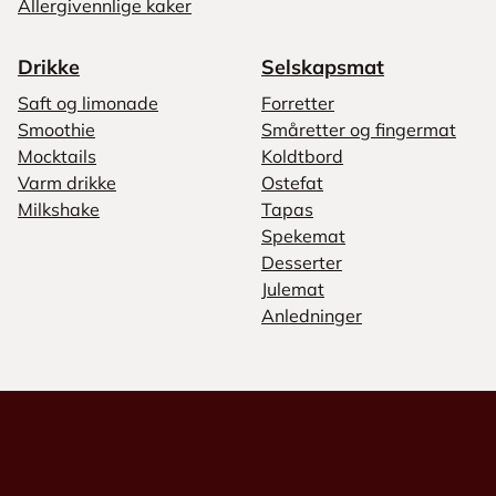
Allergivennlige kaker
Drikke
Selskapsmat
Saft og limonade
Forretter
Smoothie
Småretter og fingermat
Mocktails
Koldtbord
Varm drikke
Ostefat
Milkshake
Tapas
Spekemat
Desserter
Julemat
Anledninger