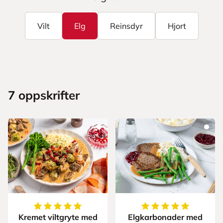
Vilt
Elg
Reinsdyr
Hjort
7
oppskrifter
5
av
5
stjerner
5
av
5
stjerner
Kremet viltgryte med
Elgkarbonader med