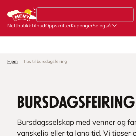
Hopp til hovedinnhold
Nettbutikk
Tilbud
Oppskrifter
Kuponger
Se også
Hjem
Tips til bursdagsfeiring
Bursdagsfeiring
Bursdagsselskap med venner og fami
vanskelig eller ta lang tid. Vi tips