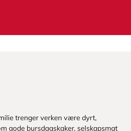
lie trenger verken være dyrt,
er om gode bursdagskaker, selskapsmat