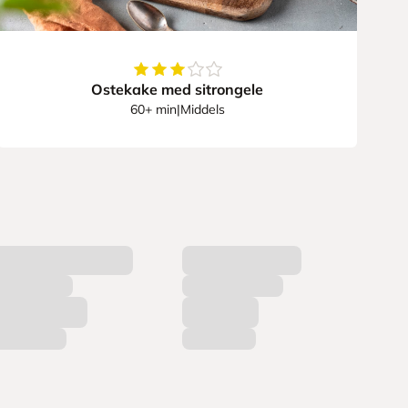
3.595744680851064
av
5
stjerner
Ostekake med sitrongele
60+ min
|
Middels