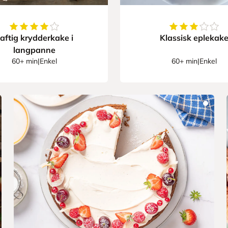
4.32
av
5
stjerner
3.9354838709
aftig krydderkake i
Klassisk eplekak
langpanne
60+ min
|
Enkel
60+ min
|
Enkel