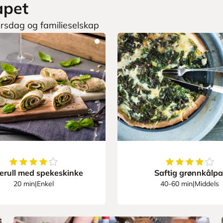
apet
rsdag og familieselskap
4.857142857142857
av
5
stjerner
4.5
av
5
stjerne
erull med spekeskinke
Saftig grønnkålpa
20 min
|
Enkel
40-60 min
|
Middels