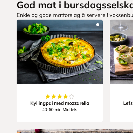
God mat i bursdagsselsk
Enkle og gode matforslag å servere i voksenbu
4.6923076923076925
av
5
stjerner
Kyllingpai med mozzarella
Lefs
40-60 min
|
Middels