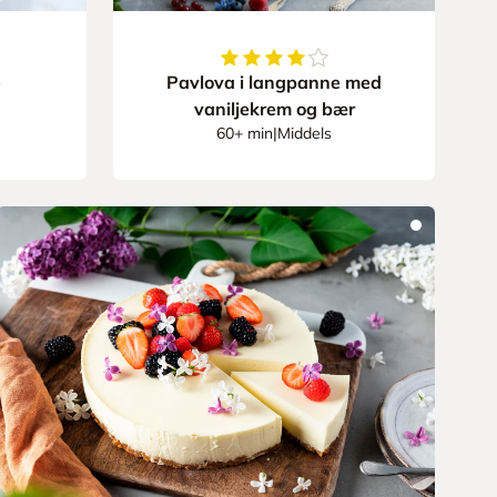
67742
av
5
stjerner
4.578947368421052
av
5
stjern
e
Pavlova i langpanne med
vaniljekrem og bær
60+ min
|
Middels