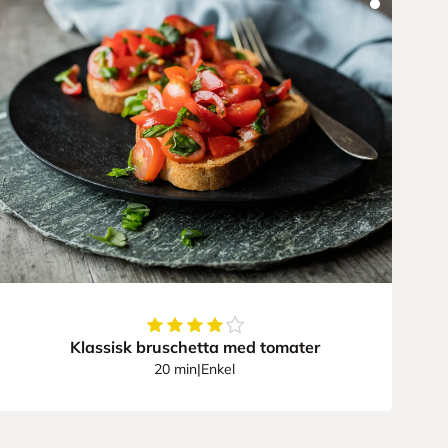
4
av
5
stjerner
Klassisk bruschetta med tomater
20 min
|
Enkel