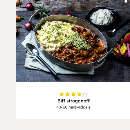
4.2
av
5
stjerner
Biff stroganoff
40-60 min
|
Middels