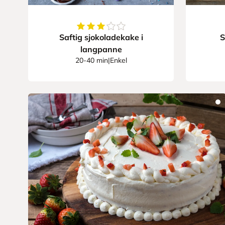
3.9642857142857144
av
5
stjerner
Saftig sjokoladekake i
S
langpanne
20-40 min
|
Enkel