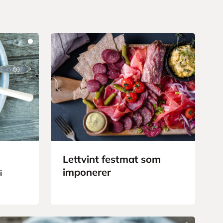
Lettvint festmat som
r
imponerer
i