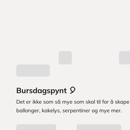
k
t
e
r
Bursdagspynt 🎈
Det er ikke som så mye som skal til for å skape
ballonger, kakelys, serpentiner og mye mer.
L
a