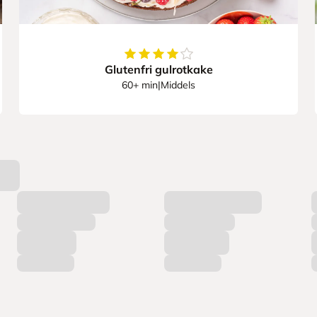
ner
4.219512195121951
av
5
stjerner
Glutenfri gulrotkake
60+ min
|
Middels