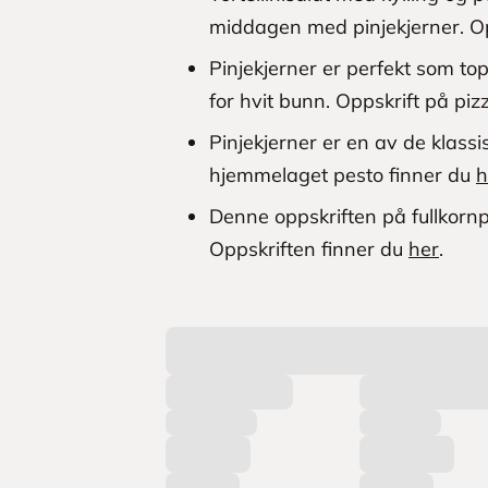
middagen med pinjekjerner. Op
Pinjekjerner er perfekt som to
for hvit bunn. Oppskrift på p
Pinjekjerner er en av de klass
hjemmelaget pesto finner du
h
Denne oppskriften på fullkornpa
Oppskriften finner du
her
.
L
a
s
t
e
r
p
r