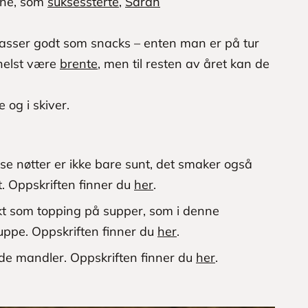
tene, som
suksessterte
,
Sarah
passer godt som snacks – enten man er på tur
 helst være
brente
, men til resten av året kan de
 og i skiver.
se nøtter er ikke bare sunt, det smaker også
t. Oppskriften finner du
her
.
kt som topping på supper, som i denne
uppe. Oppskriften finner du
her
.
de mandler. Oppskriften finner du
her
.