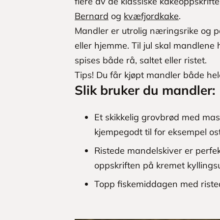
flere av de klassiske kakeoppskrif
Bernard
og
kvæfjordkake
.
Mandler er utrolig næringsrike og 
eller hjemme. Til jul skal mandlene
spises både rå, saltet eller ristet.
Tips! Du får kjøpt mandler både hele
Slik bruker du mandler:
Et skikkelig grovbrød med mas
kjempegodt til for eksempel os
Ristede mandelskiver er perfe
oppskriften på kremet kyllings
Topp fiskemiddagen med riste