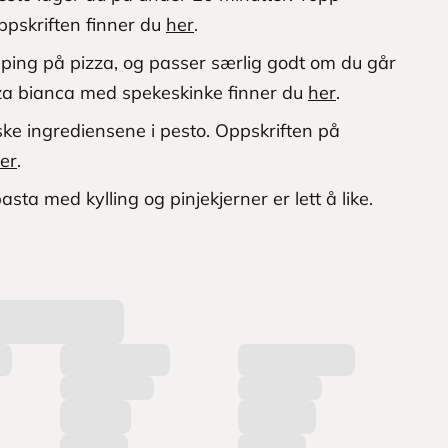
pskriften finner du
her
.
pping på pizza, og passer særlig godt om du går
izza bianca med spekeskinke finner du
her
.
iske ingrediensene i pesto. Oppskriften på
er
.
sta med kylling og pinjekjerner er lett å like.