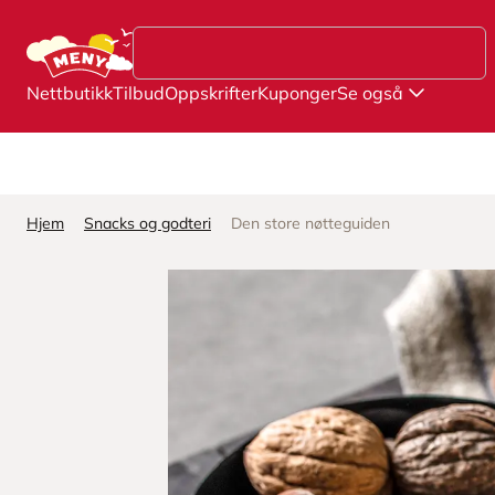
Hopp til hovedinnhold
Nettbutikk
Tilbud
Oppskrifter
Kuponger
Se også
Hjem
Snacks og godteri
Den store nøtteguiden