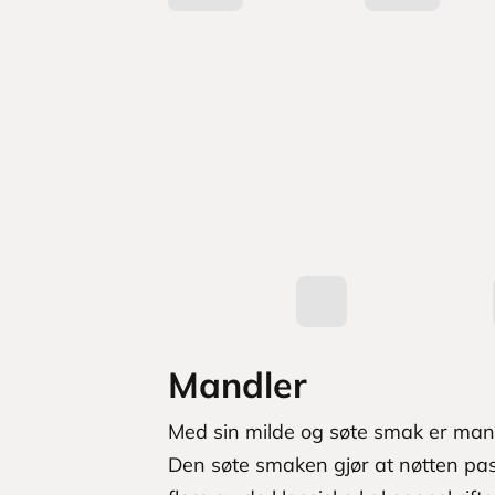
o
d
u
k
t
e
r
Mandler
Med sin milde og søte smak er man
Den søte smaken gjør at nøtten pass