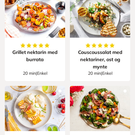
5
av
5
stjerner
5
av
5
stjerner
Grillet nektarin med
Couscoussalat med
burrata
nektariner, ost og
mynte
20 min
|
Enkel
20 min
|
Enkel