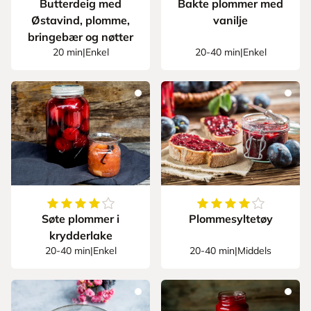
Butterdeig med
Bakte plommer med
Østavind, plomme,
vanilje
bringebær og nøtter
20 min
|
Enkel
20-40 min
|
Enkel
4.666666666666667
av
5
stjerner
4.1
av
5
stjerner
Søte plommer i
Plommesyltetøy
krydderlake
20-40 min
|
Enkel
20-40 min
|
Middels