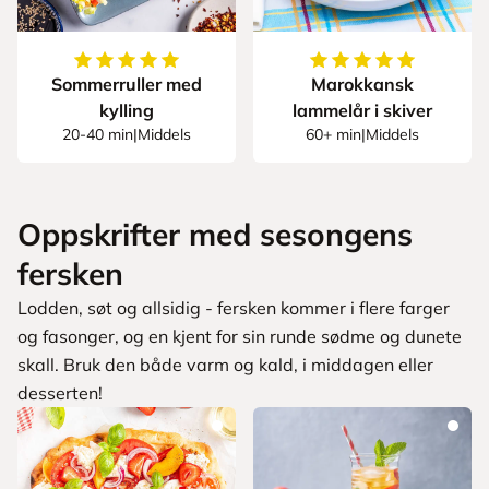
5
av
5
stjerner
5
av
5
stjerner
Sommerruller med
Marokkansk
kylling
lammelår i skiver
20-40 min
|
Middels
60+ min
|
Middels
Oppskrifter med sesongens
fersken
Lodden, søt og allsidig - fersken kommer i flere farger
og fasonger, og en kjent for sin runde sødme og dunete
skall. Bruk den både varm og kald, i middagen eller
desserten!