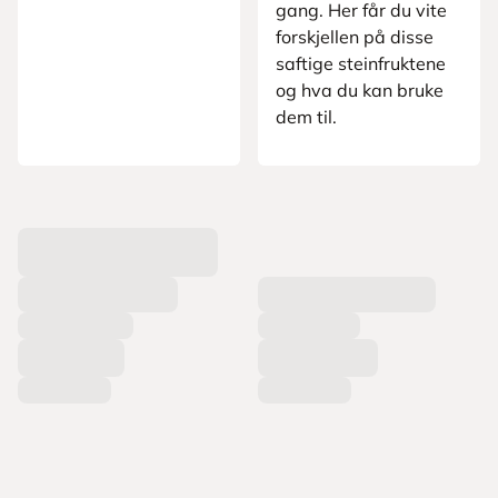
gang. Her får du vite
forskjellen på disse
saftige steinfruktene
og hva du kan bruke
dem til.
L
a
s
t
e
r
p
r
o
d
u
k