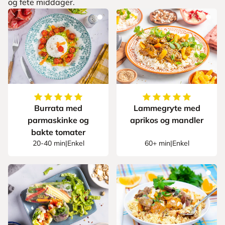
og fete middager.
5
av
5
stjerner
5
av
5
stjerner
Burrata med
Lammegryte med
parmaskinke og
aprikos og mandler
bakte tomater
20-40 min
|
Enkel
60+ min
|
Enkel