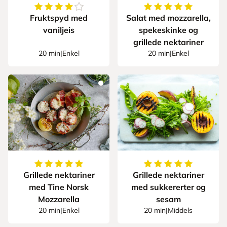
4.5
av
5
stjerner
5
av
5
stjerner
Fruktspyd med
Salat med mozzarella,
vaniljeis
spekeskinke og
grillede nektariner
20 min
|
Enkel
20 min
|
Enkel
5
av
5
stjerner
5
av
5
stjerner
Grillede nektariner
Grillede nektariner
med Tine Norsk
med sukkererter og
Mozzarella
sesam
20 min
|
Enkel
20 min
|
Middels