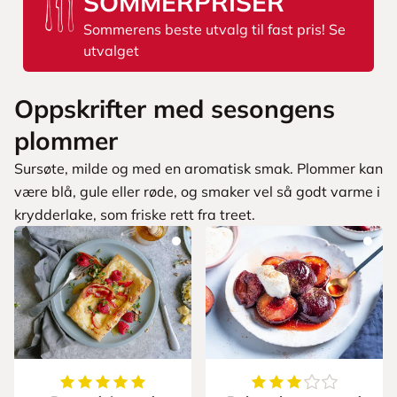
SOMMERPRISER
Sommerens beste utvalg til fast pris! Se
utvalget
Oppskrifter med sesongens
plommer
Sursøte, milde og med en aromatisk smak. Plommer kan
være blå, gule eller røde, og smaker vel så godt varme i
krydderlake, som friske rett fra treet.
5
av
5
stjerner
3.8
av
5
stjerner