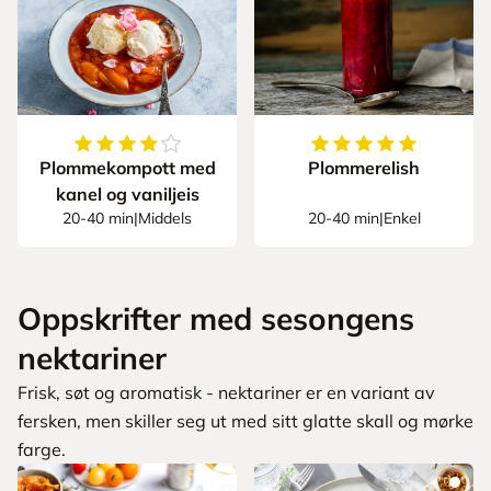
4.666666666666667
av
5
stjerner
5
av
5
stjerner
Plommekompott med
Plommerelish
kanel og vaniljeis
20-40 min
|
Middels
20-40 min
|
Enkel
Oppskrifter med sesongens
nektariner
Frisk, søt og aromatisk - nektariner er en variant av
fersken, men skiller seg ut med sitt glatte skall og mørke
farge.